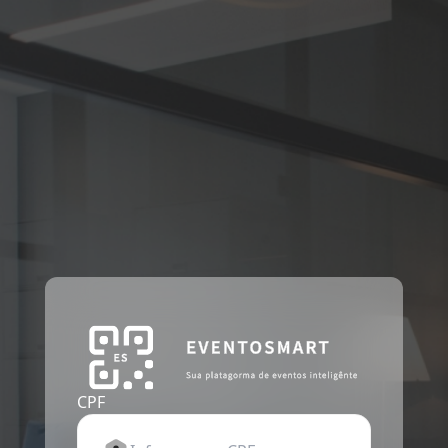
/sign-in?redirect_url=https%3A%2F%2Fwww.eventosmart
CPF